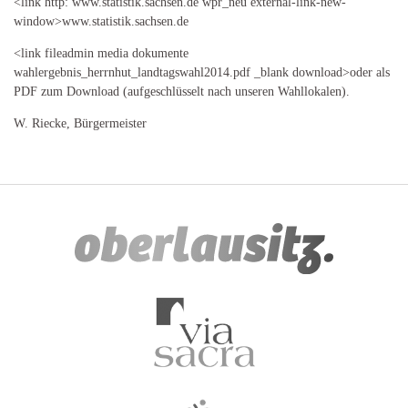
<link http: www.statistik.sachsen.de wpr_neu external-link-new-
window>www.statistik.sachsen.de
<link fileadmin media dokumente
wahlergebnis_herrnhut_landtagswahl2014.pdf _blank download>oder als
PDF zum Download (aufgeschlüsselt nach unseren Wahllokalen).
W. Riecke, Bürgermeister