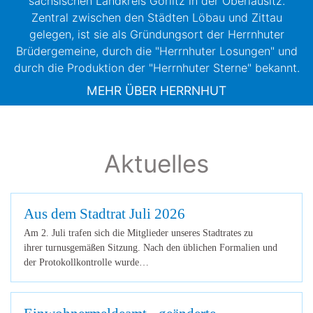
sächsischen Landkreis Görlitz in der Oberlausitz.
Zentral zwischen den Städten Löbau und Zittau
gelegen, ist sie als Gründungsort der Herrnhuter
Brüdergemeine, durch die "Herrnhuter Losungen" und
durch die Produktion der "Herrnhuter Sterne" bekannt.
MEHR ÜBER HERRNHUT
Aktuelles
Aus dem Stadtrat Juli 2026
Am 2. Juli trafen sich die Mitglieder unseres Stadtrates zu
ihrer turnusgemäßen Sitzung. Nach den üblichen Formalien und
der Protokollkontrolle wurde…