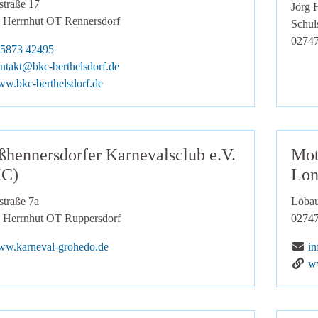
straße 17
Jörg 
Herrnhut OT Rennersdorf
Schul
0274
lefon:
5873 42495
Mail:
ntakt@bkc-berthelsdorf.de
he zur Website:
w.bkc-berthelsdorf.de
ßhennersdorfer Karnevalsclub e.V.
Mot
C)
Lon
straße 7a
Löbau
Herrnhut OT Ruppersdorf
0274
he zur Website:
E-
w.karneval-grohedo.de
i
Ge
w