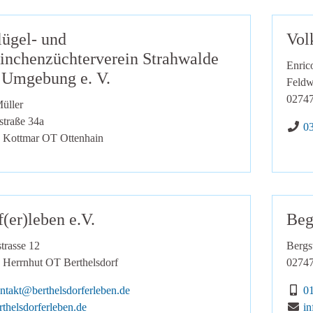
lügel- und
Vol
inchenzüchterverein Strahwalde
Enric
 Umgebung e. V.
Feldw
0274
üller
straße 34a
Te
0
Kottmar OT Ottenhain
(er)leben e.V.
Beg
trasse 12
Bergs
Herrnhut OT Berthelsdorf
0274
Mail:
Mo
ntakt@berthelsdorferleben.de
0
he zur Website:
E-
rthelsdorferleben.de
in