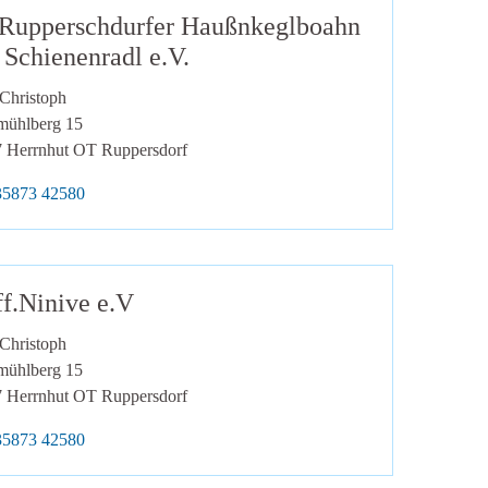
Rupperschdurfer Haußnkeglboahn
 Schienenradl e.V.
Christoph
ühlberg 15
7
Herrnhut OT Ruppersdorf
lefon:
35873 42580
ff.Ninive e.V
Christoph
ühlberg 15
7
Herrnhut OT Ruppersdorf
lefon:
35873 42580