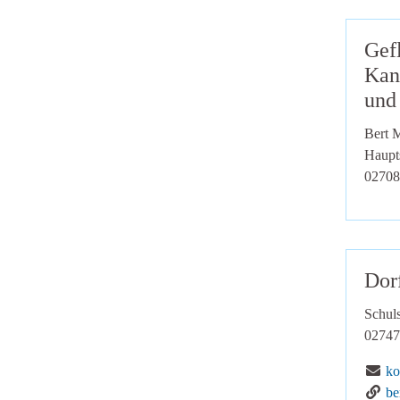
Gef
Kan
und
Bert M
Haupt
02708
Dorf
Schuls
02747
E-
ko
Ge
be