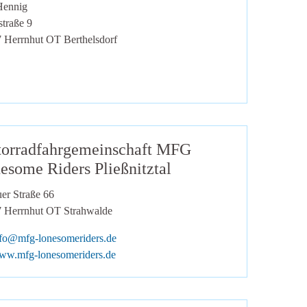
Hennig
straße 9
7
Herrnhut OT Berthelsdorf
orradfahrgemeinschaft MFG
esome Riders Pließnitztal
er Straße 66
7
Herrnhut OT Strahwalde
Mail:
nfo@mfg-lonesomeriders.de
he zur Website:
ww.mfg-lonesomeriders.de