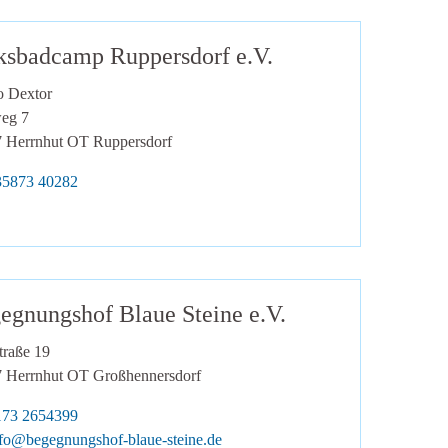
ksbadcamp Ruppersdorf e.V.
o Dextor
eg 7
7
Herrnhut OT Ruppersdorf
lefon:
35873 40282
egnungshof Blaue Steine e.V.
traße 19
7
Herrnhut OT Großhennersdorf
biltelefon:
173 2654399
Mail:
fo@begegnungshof-blaue-steine.de