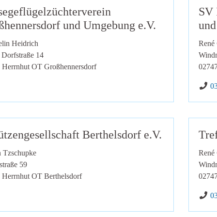
segeflügelzüchterverein
SV 
ßhennersdorf und Umgebung e.V.
und
lin Heidrich
René 
 Dorfstraße 14
Windm
Herrnhut OT Großhennersdorf
0274
Te
0
tzengesellschaft Berthelsdorf e.V.
Tre
n Tzschupke
René 
straße 59
Windm
Herrnhut OT Berthelsdorf
0274
Te
0