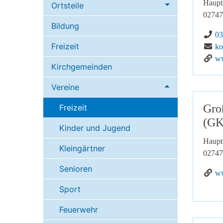
Haupt
Ortsteile
02747
Bildung
Te
03
Freizeit
E-
ko
Ge
ww
Kirchgemeinden
Vereine
Gro
Freizeit
(GK
Kinder und Jugend
Haupt
Kleingärtner
02747
Senioren
Ge
ww
Sport
Feuerwehr