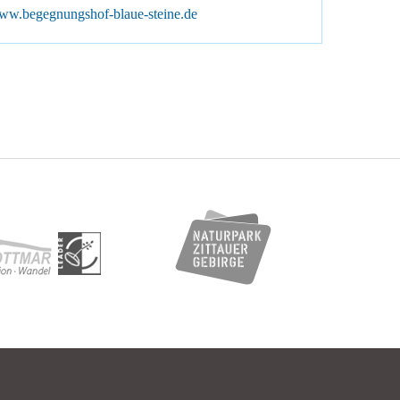
he zur Website:
ww.begegnungshof-blaue-steine.de