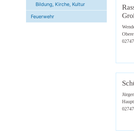
Bildung, Kirche, Kultur
Ras
Gro
Feuerwehr
Wende
Obere
02747
Schü
Jürge
Haupt
02747