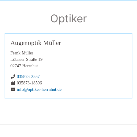
Optiker
Augenoptik Müller
Frank Müller
Löbauer Straße 19
02747
Herrnhut
Telefon:
035873-2557
Fax:
035873-18596
E-Mail:
info@optiker-herrnhut.de