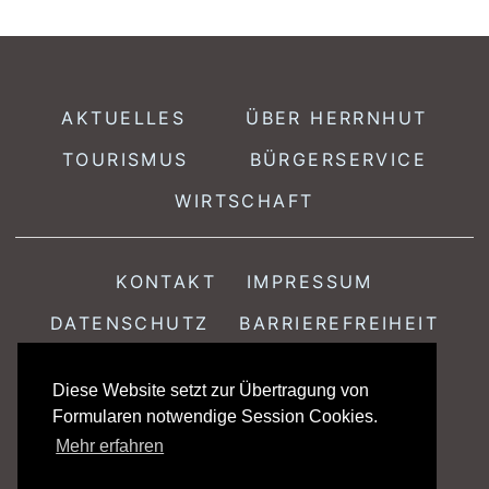
AKTUELLES
ÜBER HERRNHUT
TOURISMUS
BÜRGERSERVICE
WIRTSCHAFT
KONTAKT
IMPRESSUM
DATENSCHUTZ
BARRIEREFREIHEIT
Diese Website setzt zur Übertragung von
Stadtamt Herrnhut · Löbauer Str. 18 · 02747 Herrnhut
Formularen notwendige Session Cookies.
Telefon 035873 / 349-0 · Telefax 035873 / 349-30
Mehr erfahren
E-Mail
stadtamt@herrnhut.de